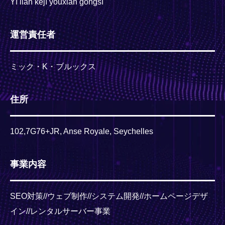
Yī liàn kējì yǒuxiàn gōngsī
運営責任者
ミック・K・ブルックス
住所
102,7G76+JR, Anse Royale, Seychelles
事業内容
SEO対策//ウェブ制作//システム開発//ホームページデザ
イン//レンタルサーバー事業