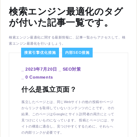
検索エンジン最適化のタグ
が付いた記事一覧です。
検索エンジン最適化に関する最新情報に、記事一覧からアクセスして、検
索エンジン最適化を行いましょう。
搜索引擎优化措施
内部SEO措施
_
2023年7月20日
_
SEO対策
_
0 Comments
什么是孤立页面？
孤立したページとは、同じWebサイトの他の投稿やページ
からリンクを取得していないコンテンツのことです。 その
結果、このページはGoogleとサイト訪問者の両方にとって
見つけにくいものになっています。 投稿とページには、サ
イトの構造に適合し、見つけやすくするために、それらへ
の内部リンクが必要です。