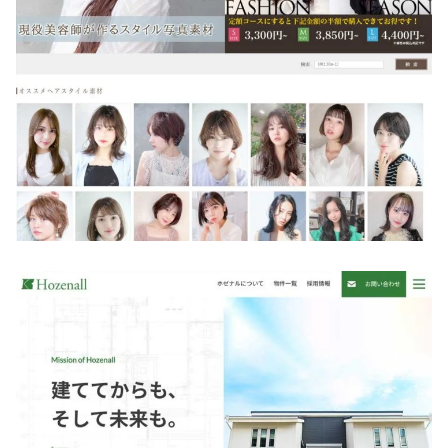
ヘアモデルバンク様
CMS導入
/
SEO対策
/
その他開発
/
コーディング
/
デザイン