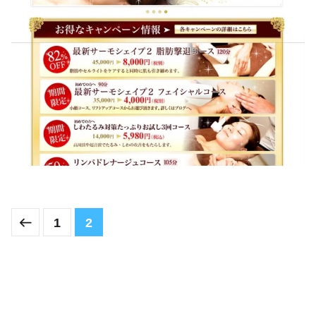
プリマジュール様
LP制作
/
コーディング
/
デザイン
1
2