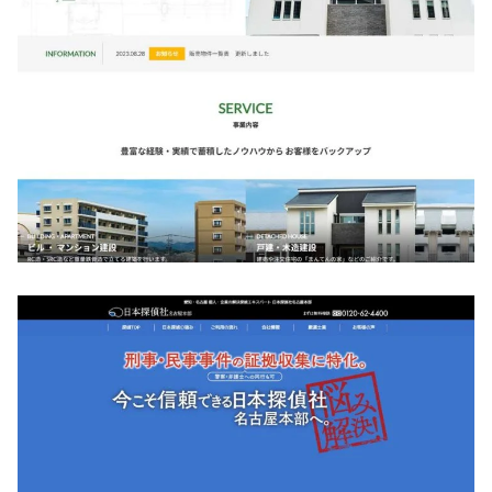
株式会社ホゼナル
CMS導入
/
コーディング
/
デザイン