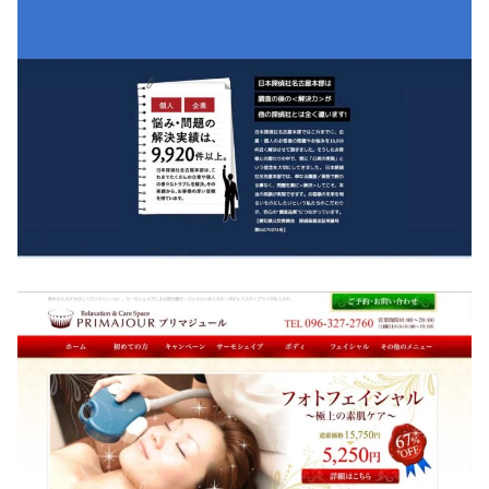
日本探偵社様
CMS導入
/
SEO対策
/
コーディング
/
デザイン