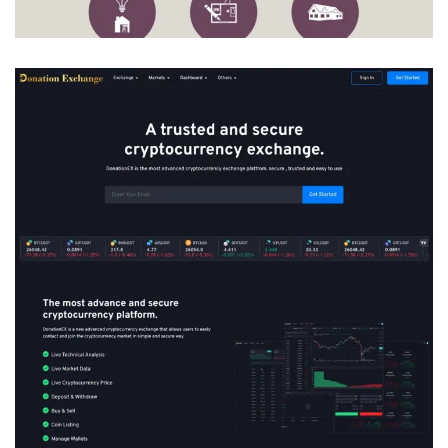
DonationEX様
CMS導入
/
SEO対策
/
その他開発
/
コーディング
/
デザイン
/
企画