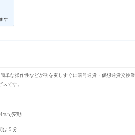
きます
さ、簡単な操作性などが功を奏しすぐに暗号通貨・仮想通貨交換
ビスです。
4％で変動
 5 分