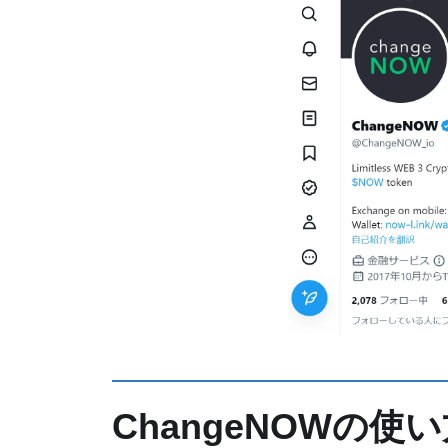
ChangeNOWの使