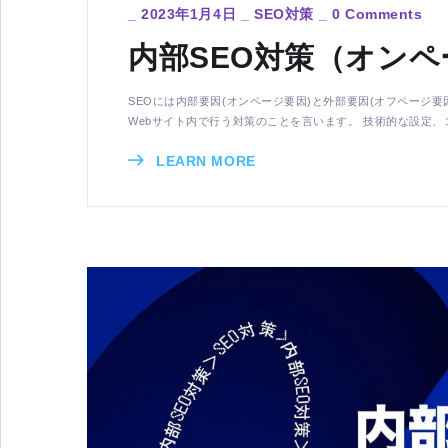
_
2023年1月4日
_
SEO対策
_
0 Comments
内部SEO対策（オンペ
SEOには内部要因(オンページ要因)と外部要因(オフページ
Webサイト内で行う対策のことを言います。 技術的な設定、コ
LEARN MORE