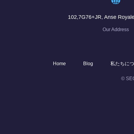
102,7G76+JR, Anse Royale
Our Address
Home
Blog
私たちに
© S