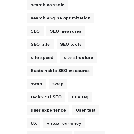
search console
search engine optimization
SEO
SEO measures
SEO title
SEO tools
site speed
site structure
Sustainable SEO measures
swap
swap
technical SEO
title tag
user experience
User test
UX
virtual currency