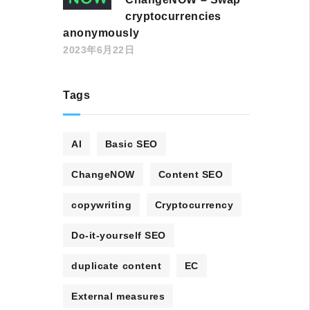
cryptocurrencies
anonymously
2023年6月22日
Tags
AI
Basic SEO
ChangeNOW
Content SEO
copywriting
Cryptocurrency
Do-it-yourself SEO
duplicate content
EC
External measures