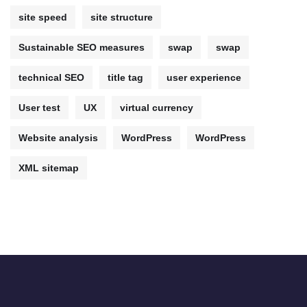
site speed
site structure
Sustainable SEO measures
swap
swap
technical SEO
title tag
user experience
User test
UX
virtual currency
Website analysis
WordPress
WordPress
XML sitemap