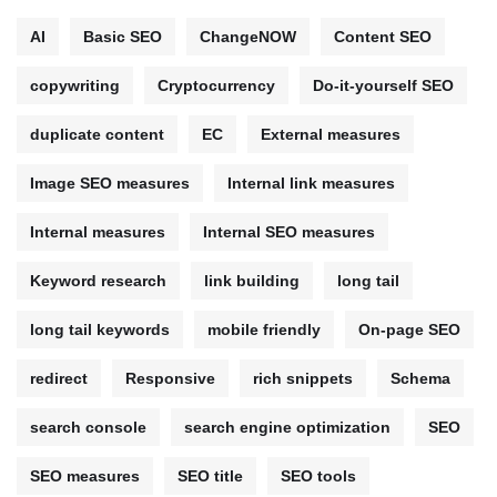
AI
Basic SEO
ChangeNOW
Content SEO
copywriting
Cryptocurrency
Do-it-yourself SEO
duplicate content
EC
External measures
Image SEO measures
Internal link measures
Internal measures
Internal SEO measures
Keyword research
link building
long tail
long tail keywords
mobile friendly
On-page SEO
redirect
Responsive
rich snippets
Schema
search console
search engine optimization
SEO
SEO measures
SEO title
SEO tools